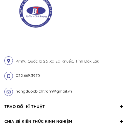
Km19, Quốc lộ 26, Xã Ea Knuếc, Tỉnh Đăk Lăk
032.669.3970
nongduocbichtram@gmail.vn
TRAO ĐỔI KĨ THUẬT
CHIA SẺ KIẾN THỨC KINH NGHIỆM