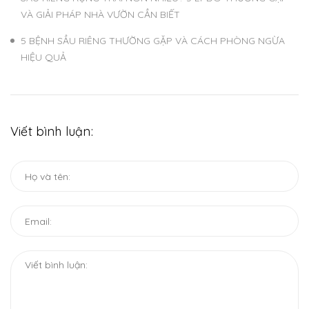
VÀ GIẢI PHÁP NHÀ VƯỜN CẦN BIẾT
5 BỆNH SẦU RIÊNG THƯỜNG GẶP VÀ CÁCH PHÒNG NGỪA
HIỆU QUẢ
Viết bình luận: