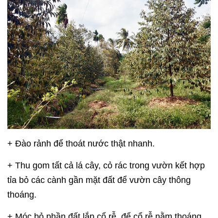
+ Đào rảnh để thoát nước thật nhanh.
+ Thu gom tất cả lá cây, cỏ rác trong vườn kết hợp
tỉa bỏ các cành gần mặt đất để vườn cây thông
thoáng.
+ Móc bỏ phần đất lắp cổ rễ, để cổ rễ nằm thoáng