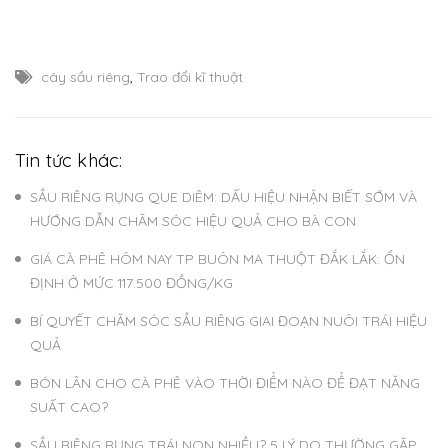
cây sầu riêng
,
Trao đổi kĩ thuật
Tin tức khác:
SẦU RIÊNG RỤNG QUE DIÊM: DẤU HIỆU NHẬN BIẾT SỚM VÀ
HƯỚNG DẪN CHĂM SÓC HIỆU QUẢ CHO BÀ CON
GIÁ CÀ PHÊ HÔM NAY TP BUÔN MA THUỘT ĐẮK LẮK: ỔN
ĐỊNH Ở MỨC 117.500 ĐỒNG/KG
BÍ QUYẾT CHĂM SÓC SẦU RIÊNG GIAI ĐOẠN NUÔI TRÁI HIỆU
QUẢ
BÓN LÂN CHO CÀ PHÊ VÀO THỜI ĐIỂM NÀO ĐỂ ĐẠT NĂNG
SUẤT CAO?
SẦU RIÊNG RỤNG TRÁI NON NHIỀU? 5 LÝ DO THƯỜNG GẶP