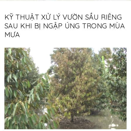
KỸ THUẬT XỬ LÝ VƯỜN SẦU RIÊNG
SAU KHI BỊ NGẬP ÚNG TRONG MÙA
MƯA