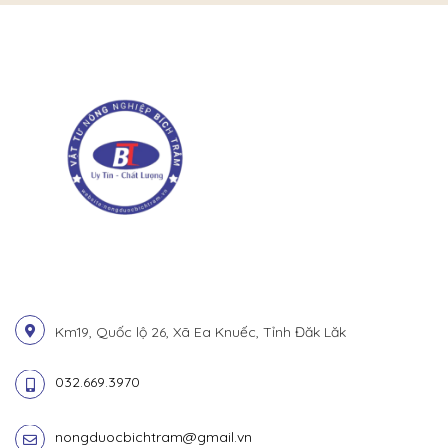
Km19, Quốc lộ 26, Xã Ea Knuếc, Tỉnh Đăk Lăk
032.669.3970
nongduocbichtram@gmail.vn