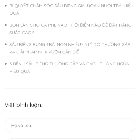
BÍ QUYẾT CHĂM SÓC SẦU RIÊNG GIAI ĐOẠN NUÔI TRÁI HIỆU
QUẢ
BÓN LÂN CHO CÀ PHÊ VÀO THỜI ĐIỂM NÀO ĐỂ ĐẠT NĂNG
SUẤT CAO?
SẦU RIÊNG RỤNG TRÁI NON NHIỀU? 5 LÝ DO THƯỜNG GẶP
VÀ GIẢI PHÁP NHÀ VƯỜN CẦN BIẾT
5 BỆNH SẦU RIÊNG THƯỜNG GẶP VÀ CÁCH PHÒNG NGỪA
HIỆU QUẢ
Viết bình luận: