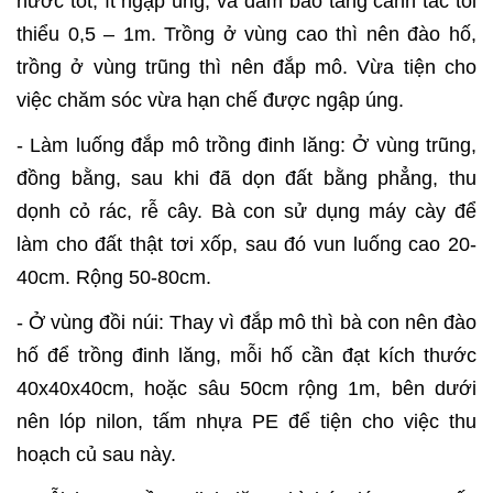
nước tốt, ít ngập úng, và đảm bảo tầng canh tác tối
thiểu 0,5 – 1m. Trồng ở vùng cao thì nên đào hố,
trồng ở vùng trũng thì nên đắp mô. Vừa tiện cho
việc chăm sóc vừa hạn chế được ngập úng.
- Làm luống đắp mô trồng đinh lăng: Ở vùng trũng,
đồng bằng, sau khi đã dọn đất bằng phẳng, thu
dọnh cỏ rác, rễ cây. Bà con sử dụng máy cày để
làm cho đất thật tơi xốp, sau đó vun luống cao 20-
40cm. Rộng 50-80cm.
- Ở vùng đồi núi: Thay vì đắp mô thì bà con nên đào
hố để trồng đinh lăng, mỗi hố cần đạt kích thước
40x40x40cm, hoặc sâu 50cm rộng 1m, bên dưới
nên lóp nilon, tấm nhựa PE để tiện cho việc thu
hoạch củ sau này.