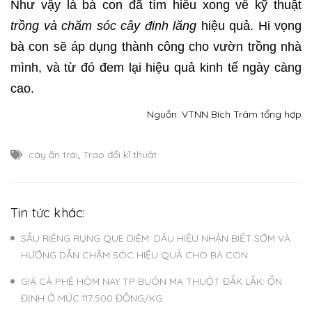
Như vậy là bà con đã tìm hiểu xong về kỹ thuật
trồng và chăm sóc cây đinh lăng
hiệu quả. Hi vọng
bà con sẽ áp dụng thành công cho vườn trồng nhà
mình, và từ đó đem lại hiệu quả kinh tế ngày càng
cao.
Nguồn: VTNN Bích Trâm tổng hợp
cây ăn trái
,
Trao đổi kĩ thuật
Tin tức khác:
SẦU RIÊNG RỤNG QUE DIÊM: DẤU HIỆU NHẬN BIẾT SỚM VÀ
HƯỚNG DẪN CHĂM SÓC HIỆU QUẢ CHO BÀ CON
GIÁ CÀ PHÊ HÔM NAY TP BUÔN MA THUỘT ĐẮK LẮK: ỔN
ĐỊNH Ở MỨC 117.500 ĐỒNG/KG