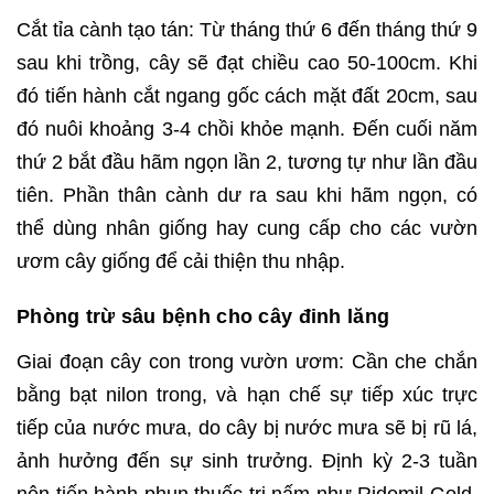
Cắt tỉa cành tạo tán: Từ tháng thứ 6 đến tháng thứ 9
sau khi trồng, cây sẽ đạt chiều cao 50-100cm. Khi
đó tiến hành cắt ngang gốc cách mặt đất 20cm, sau
đó nuôi khoảng 3-4 chồi khỏe mạnh. Đến cuối năm
thứ 2 bắt đầu hãm ngọn lần 2, tương tự như lần đầu
tiên. Phần thân cành dư ra sau khi hãm ngọn, có
thể dùng nhân giống hay cung cấp cho các vườn
ươm cây giống để cải thiện thu nhập.
Phòng trừ sâu bệnh cho cây đinh lăng
Giai đoạn cây con trong vườn ươm: Cần che chắn
bằng bạt nilon trong, và hạn chế sự tiếp xúc trực
tiếp của nước mưa, do cây bị nước mưa sẽ bị rũ lá,
ảnh hưởng đến sự sinh trưởng. Định kỳ 2-3 tuần
nên tiến hành phun thuốc trị nấm như Ridomil Gold,