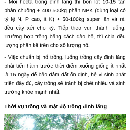
- Mỗi hecta trồng đinh lăng thì bón lót 10-15 tấn
phân chuồng + 400-500kg phân NPK (dùng loại có
tỷ lệ N, P cao, ít K) + 50-100kg super lân và rải
đều cày xới cho kỹ. Tiếp theo vun thành luống.
Trường hợp trồng bằng cách đào hố, thì chia đều
lượng phân kể trên cho số lượng hố.
- Việc chuẩn bị hố trồng, luống trồng cây đinh lăng
phải tiến hành trước thời điểm xuống giống ít nhất
là 15 ngày để bảo đảm đất ổn định, hệ vi sinh phát
triển đầy đủ, cây trồng sẽ tránh bị chết nhiều và sinh
trưởng khỏe mạnh nhất.
Thời vụ trồng và mật độ trồng đinh lăng