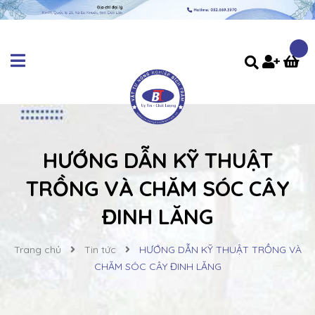
HƯỚNG DẪN KỸ THUẬT
TRỒNG VÀ CHĂM SÓC CÂY
ĐINH LĂNG
Trang chủ
Tin tức
HƯỚNG DẪN KỸ THUẬT TRỒNG VÀ
CHĂM SÓC CÂY ĐINH LĂNG