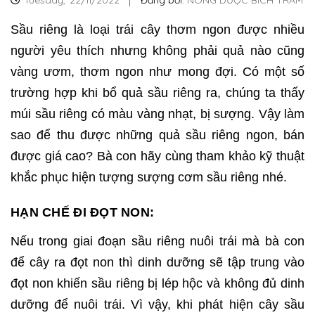
Tuesday,
22/11/2022
Đăng bởi:
NÔNG DƯỢC BÍCH TRÂM
Sầu riêng là loại trái cây thơm ngon được nhiều
người yêu thích nhưng không phải quả nào cũng
vàng ươm, thơm ngon như mong đợi. Có một số
trường hợp khi bổ quả sầu riêng ra, chúng ta thấy
múi sầu riêng có màu vàng nhạt, bị sượng. Vậy làm
sao để thu được những quả sầu riêng ngon, bán
được giá cao? Bà con hãy cùng tham khảo kỹ thuật
khắc phục hiện tượng sượng cơm sầu riêng nhé.
HẠN CHẾ ĐI ĐỌT NON:
Nếu trong giai đoạn sầu riêng nuôi trái mà bà con
để cây ra đọt non thì dinh dưỡng sẽ tập trung vào
đọt non khiến sầu riêng bị lép hộc và không đủ dinh
dưỡng để nuôi trái. Vì vậy, khi phát hiện cây sầu