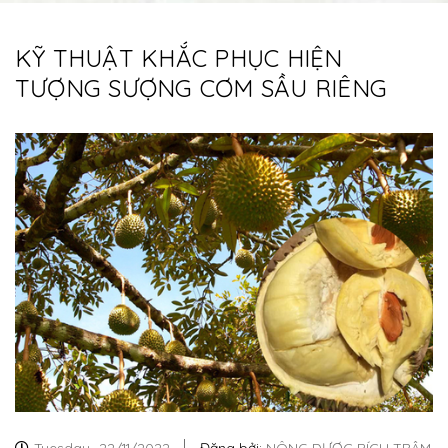
KỸ THUẬT KHẮC PHỤC HIỆN
TƯỢNG SƯỢNG CƠM SẦU RIÊNG