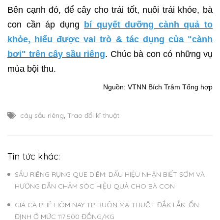
Bên cạnh đó, để cây cho trái tốt, nuôi trái khỏe, bà
con cần áp dụng
bí quyết dưỡng cành quả to
khỏe, hiểu được vai trò & tác dụng của "cành
bơi" trên cây sầu riêng
. Chúc bà con có những vụ
mùa bội thu.
Nguồn: VTNN Bích Trâm Tổng hợp
cây sầu riêng
,
Trao đổi kĩ thuật
Tin tức khác:
SẦU RIÊNG RỤNG QUE DIÊM: DẤU HIỆU NHẬN BIẾT SỚM VÀ
HƯỚNG DẪN CHĂM SÓC HIỆU QUẢ CHO BÀ CON
GIÁ CÀ PHÊ HÔM NAY TP BUÔN MA THUỘT ĐẮK LẮK: ỔN
ĐỊNH Ở MỨC 117.500 ĐỒNG/KG