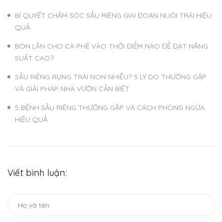
BÍ QUYẾT CHĂM SÓC SẦU RIÊNG GIAI ĐOẠN NUÔI TRÁI HIỆU
QUẢ
BÓN LÂN CHO CÀ PHÊ VÀO THỜI ĐIỂM NÀO ĐỂ ĐẠT NĂNG
SUẤT CAO?
SẦU RIÊNG RỤNG TRÁI NON NHIỀU? 5 LÝ DO THƯỜNG GẶP
VÀ GIẢI PHÁP NHÀ VƯỜN CẦN BIẾT
5 BỆNH SẦU RIÊNG THƯỜNG GẶP VÀ CÁCH PHÒNG NGỪA
HIỆU QUẢ
Viết bình luận: