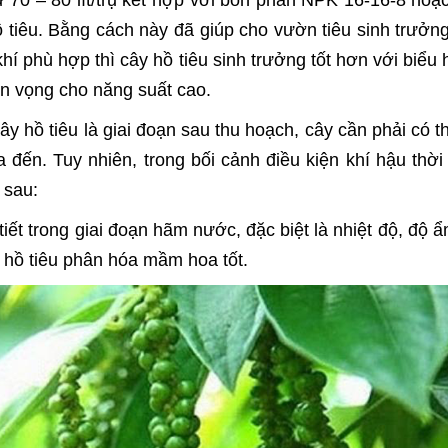
ừ 70 – 80 lít/trụ kết hợp với bón phân NPK 16-16-8 ho
ồ tiêu. Bằng cách này đã giúp cho vườn tiêu sinh trưởng
 phù hợp thì cây hồ tiêu sinh trưởng tốt hơn với biểu 
iển vọng cho năng suất cao.
ây hồ tiêu là giai đoạn sau thu hoạch, cây cần phải có
ến. Tuy nhiên, trong bối cảnh điều kiện khí hậu thời t
 sau:
tiết trong giai đoạn hãm nước, đặc biệt là nhiệt độ, độ 
hồ tiêu phân hóa mầm hoa tốt.