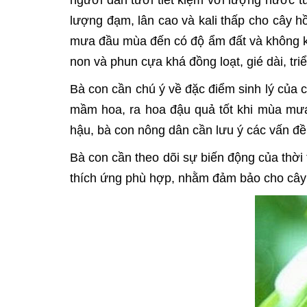
người dân tưới tiết kiệm với lượng nước t
lượng đạm, lân cao và kali thấp cho cây h
mưa đầu mùa đến có độ ẩm đất và không khí
non và phun cựa khá đồng loạt, gié dài, tr
Bà con cần chú ý về đặc điểm sinh lý của c
mầm hoa, ra hoa đậu quả tốt khi mùa mưa đ
hậu, bà con nông dân cần lưu ý các vấn đề
Bà con cần theo dõi sự biến động của thời 
thích ứng phù hợp, nhằm đảm bảo cho cây 