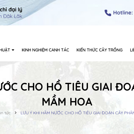
THUẬT
KINH NGHIỆM CANH TÁC
KIẾN THỨC CÂY TRỒNG
L
ƯỚC CHO HỒ TIÊU GIAI Đ
MẦM HOA
in tức
LƯU Ý KHI HÃM NƯỚC CHO HỒ TIÊU GIAI ĐOẠN CÂY PH