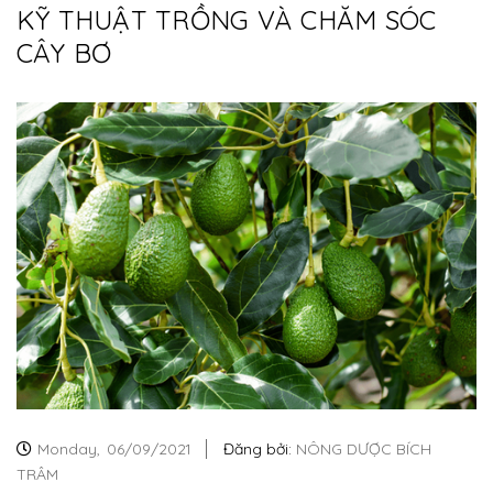
KỸ THUẬT TRỒNG VÀ CHĂM SÓC
CÂY BƠ
Monday,
06/09/2021
Đăng bởi:
NÔNG DƯỢC BÍCH
TRÂM