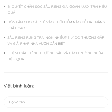
BÍ QUYẾT CHĂM SÓC SẦU RIÊNG GIAI ĐOẠN NUÔI TRÁI HIỆU
QUẢ
BÓN LÂN CHO CÀ PHÊ VÀO THỜI ĐIỂM NÀO ĐỂ ĐẠT NĂNG
SUẤT CAO?
SẦU RIÊNG RỤNG TRÁI NON NHIỀU? 5 LÝ DO THƯỜNG GẶP
VÀ GIẢI PHÁP NHÀ VƯỜN CẦN BIẾT
5 BỆNH SẦU RIÊNG THƯỜNG GẶP VÀ CÁCH PHÒNG NGỪA
HIỆU QUẢ
Viết bình luận: