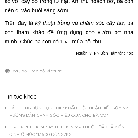
so với cây bơ trồng từ hạt. Khi thu hoạch bơ, bà con
nên đi vào buổi sáng sớm.
Trên đây là
kỹ thuật trồng và chăm sóc cây bơ
, bà
con tham khảo để ứng dụng cho vườn bơ nhà
mình. Chúc bà con có 1 vụ mùa bội thu.
Nguồn: VTNN Bích Trâm tổng hợp
cây bơ
,
Trao đổi kĩ thuật
Tin tức khác:
SẦU RIÊNG RỤNG QUE DIÊM: DẤU HIỆU NHẬN BIẾT SỚM VÀ
HƯỚNG DẪN CHĂM SÓC HIỆU QUẢ CHO BÀ CON
GIÁ CÀ PHÊ HÔM NAY TP BUÔN MA THUỘT ĐẮK LẮK: ỔN
ĐỊNH Ở MỨC 117.500 ĐỒNG/KG