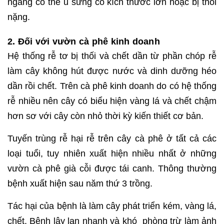
ngang có thể u sưng có kích thước lớn hoặc bị thối
nặng.
2. Đối với vườn cà phê kinh doanh
Hệ thống rễ tơ bị thối và chết dần từ phần chóp rễ
làm cây không hút được nước và dinh dưỡng héo
dần rồi chết. Trên cà phê kinh doanh do có hệ thống
rễ nhiều nên cây có biểu hiện vàng lá và chết chậm
hơn sơ với cây còn nhỏ thời kỳ kiến thiết cơ bản.
Tuyến trùng rễ hại rễ trên cây cà phê ở tất cả các
loại tuổi, tuy nhiên xuất hiện nhiều nhất ở những
vườn cà phê già cỗi được tái canh. Thông thường
bệnh xuất hiện sau năm thứ 3 trồng.
Tác hại của bệnh là làm cây phát triển kém, vàng lá,
chết. Bệnh lây lan nhanh và khó phòng trừ làm ảnh