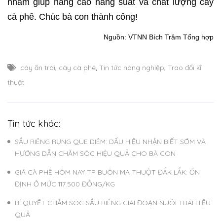
nhằm giúp nâng cao năng suất và chất lượng cây
cà phê. Chúc bà con thành công!
Nguồn: VTNN Bích Trâm Tổng hợp
cây ăn trái
,
cây cà phê
,
Tin tức nông nghiệp
,
Trao đổi kĩ
thuật
Tin tức khác:
SẦU RIÊNG RỤNG QUE DIÊM: DẤU HIỆU NHẬN BIẾT SỚM VÀ
HƯỚNG DẪN CHĂM SÓC HIỆU QUẢ CHO BÀ CON
GIÁ CÀ PHÊ HÔM NAY TP BUÔN MA THUỘT ĐẮK LẮK: ỔN
ĐỊNH Ở MỨC 117.500 ĐỒNG/KG
BÍ QUYẾT CHĂM SÓC SẦU RIÊNG GIAI ĐOẠN NUÔI TRÁI HIỆU
QUẢ