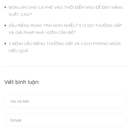
BÓN LÂN CHO CÀ PHÊ VÀO THỜI ĐIỂM NÀO ĐỂ ĐẠT NĂNG
SUẤT CAO?
SẦU RIÊNG RỤNG TRÁI NON NHIỀU? 5 LÝ DO THƯỜNG GẶP
VÀ GIẢI PHÁP NHÀ VƯỜN CẦN BIẾT
5 BỆNH SẦU RIÊNG THƯỜNG GẶP VÀ CÁCH PHÒNG NGỪA
HIỆU QUẢ
Viết bình luận: