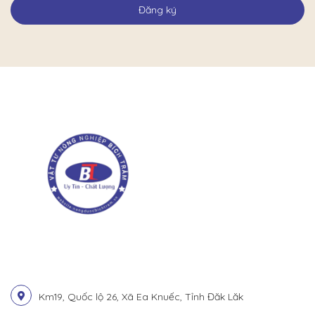
Đăng ký
Km19, Quốc lộ 26, Xã Ea Knuếc, Tỉnh Đăk Lăk