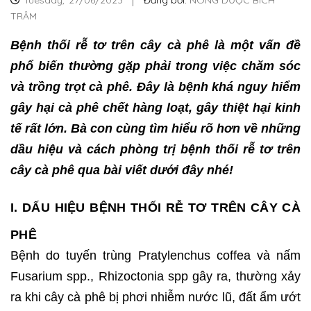
Tuesday,
27/06/2023
Đăng bởi:
NÔNG DƯỢC BÍCH
TRÂM
Bệnh thối rễ tơ trên cây cà phê là một vấn đề
phổ biến thường gặp phải trong việc chăm sóc
và trồng trọt cà phê. Đây là bệnh khá nguy hiểm
gây hại cà phê chết hàng loạt, gây thiệt hại kinh
tế rất lớn. Bà con cùng tìm hiểu rõ hơn về những
dầu hiệu và cách phòng trị bệnh thối rễ tơ trên
cây cà phê qua bài viết dưới đây nhé!
I. DẤU HIỆU BỆNH THỐI RỄ TƠ TRÊN CÂY CÀ
PHÊ
Bệnh do tuyến trùng Pratylenchus coffea và nấm
Fusarium spp., Rhizoctonia spp gây ra, thường xảy
ra khi cây cà phê bị phơi nhiễm nước lũ, đất ẩm ướt