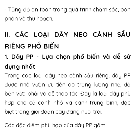
- Tăng độ an toàn trong quá trình chăm sóc, bón
phân và thu hoạch.
II. CÁC LOẠI DÂY NEO CÀNH SẦU
RIÊNG PHỔ BIẾN
1. Dây PP - Lựa chọn phổ biến và dễ sử
dụng nhất
Trong các loại dây neo cành sầu riêng, dây PP
được nhà vườn ưu tiên do trọng lượng nhẹ, độ
bền vừa phải và dễ thao tác. Đây là loại dây phù
hợp cho cả cành nhỏ và cành trung bình, đặc
biệt trong giai đoạn cây đang nuôi trái.
Các đặc điểm phù hợp của dây PP gồm: