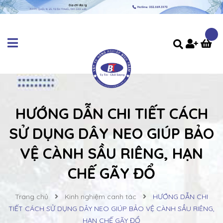
HƯỚNG DẪN CHI TIẾT CÁCH
SỬ DỤNG DÂY NEO GIÚP BẢO
VỆ CÀNH SẦU RIÊNG, HẠN
CHẾ GÃY ĐỔ
Trang chủ
Kinh nghiệm canh tác
HƯỚNG DẪN CHI
TIẾT CÁCH SỬ DỤNG DÂY NEO GIÚP BẢO VỆ CÀNH SẦU RIÊNG,
HẠN CHẾ GÃY ĐỔ