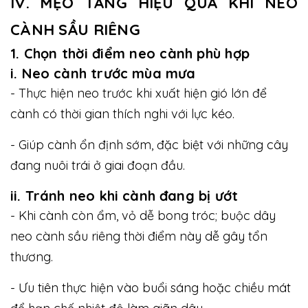
IV. MẸO TĂNG HIỆU QUẢ KHI NEO
CÀNH SẦU RIÊNG
1. Chọn thời điểm neo cành phù hợp
i. Neo cành trước mùa mưa
- Thực hiện neo trước khi xuất hiện gió lớn để
cành có thời gian thích nghi với lực kéo.
- Giúp cành ổn định sớm, đặc biệt với những cây
đang nuôi trái ở giai đoạn đầu.
ii. Tránh neo khi cành đang bị ướt
- Khi cành còn ẩm, vỏ dễ bong tróc; buộc dây
neo cành sầu riêng thời điểm này dễ gây tổn
thương.
- Ưu tiên thực hiện vào buổi sáng hoặc chiều mát