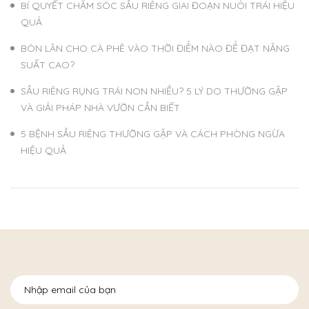
BÍ QUYẾT CHĂM SÓC SẦU RIÊNG GIAI ĐOẠN NUÔI TRÁI HIỆU
QUẢ
BÓN LÂN CHO CÀ PHÊ VÀO THỜI ĐIỂM NÀO ĐỂ ĐẠT NĂNG
SUẤT CAO?
SẦU RIÊNG RỤNG TRÁI NON NHIỀU? 5 LÝ DO THƯỜNG GẶP
VÀ GIẢI PHÁP NHÀ VƯỜN CẦN BIẾT
5 BỆNH SẦU RIÊNG THƯỜNG GẶP VÀ CÁCH PHÒNG NGỪA
HIỆU QUẢ