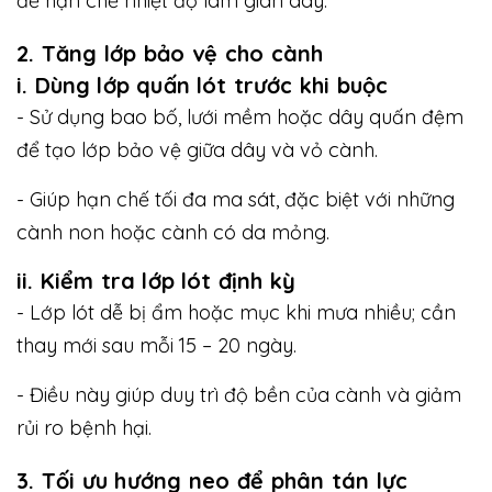
để hạn chế nhiệt độ làm giãn dây.
2. Tăng lớp bảo vệ cho cành
i. Dùng lớp quấn lót trước khi buộc
- Sử dụng bao bố, lưới mềm hoặc dây quấn đệm
để tạo lớp bảo vệ giữa dây và vỏ cành.
- Giúp hạn chế tối đa ma sát, đặc biệt với những
cành non hoặc cành có da mỏng.
ii. Kiểm tra lớp lót định kỳ
- Lớp lót dễ bị ẩm hoặc mục khi mưa nhiều; cần
thay mới sau mỗi 15 – 20 ngày.
- Điều này giúp duy trì độ bền của cành và giảm
rủi ro bệnh hại.
3. Tối ưu hướng neo để phân tán lực