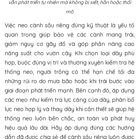
vẫn phát triển tự nhiên mà không bị siết, hằn hoặc thối
mô
Việc neo cành sầu riêng đúng kỹ thuật là yếu tố
quan trọng giúp bảo vệ các cành mang trái,
giảm nguy cơ gãy đổ và góp phần nâng cao
năng suất cho vườn cây. Khi chọn loại dây phù
hợp, buộc đúng vị trí và thường xuyên kiểm tra hệ
thống neo, người trồng có thể hạn chế tối đa
những rủi ro do mưa bão hoặc khi trái bước vào
giai đoạn phát triển mạnh. Bên cạnh đó, áp dụng
các mẹo như kiểm tra lực căng của dây, phân bổ
lực neo hợp lý và thay dây khi cần thiết sẽ giúp hệ
thống neo luôn bền chắc, an toàn và phát huy
hiệu quả lâu dài. Hãy áp dụng đúng các hướng
dẫn đã được chia sẻ để cành sầu riêng luôn được