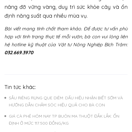
nâng đỡ vững vàng, duy trì sức khỏe cây và ổn
định năng suất qua nhiều mùa vụ.
Bài viết mang tính chất tham khảo. Để được tư vấn phù
hợp với tình trạng thực tế mỗi vườn, bà con vui lòng liên
hệ hotline kỹ thuật của Vật tư Nông Nghiệp Bích Trâm:
032.669.3970
Tin tức khác:
SẦU RIÊNG RỤNG QUE DIÊM: DẤU HIỆU NHẬN BIẾT SỚM VÀ
HƯỚNG DẪN CHĂM SÓC HIỆU QUẢ CHO BÀ CON
GIÁ CÀ PHÊ HÔM NAY TP BUÔN MA THUỘT ĐẮK LẮK: ỔN
ĐỊNH Ở MỨC 117.500 ĐỒNG/KG