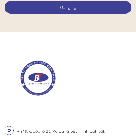
Đăng ký
Km19, Quốc lộ 26, Xã Ea Knuếc, Tỉnh Đăk Lăk