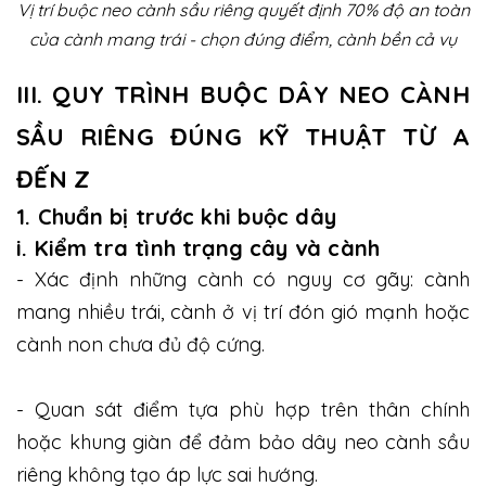
Vị trí buộc neo cành sầu riêng quyết định 70% độ an toàn
của cành mang trái - chọn đúng điểm, cành bền cả vụ
III. QUY TRÌNH BUỘC DÂY NEO CÀNH
SẦU RIÊNG ĐÚNG KỸ THUẬT TỪ A
ĐẾN Z
1. Chuẩn bị trước khi buộc dây
i. Kiểm tra tình trạng cây và cành
- Xác định những cành có nguy cơ gãy: cành
mang nhiều trái, cành ở vị trí đón gió mạnh hoặc
cành non chưa đủ độ cứng.
- Quan sát điểm tựa phù hợp trên thân chính
hoặc khung giàn để đảm bảo dây neo cành sầu
riêng không tạo áp lực sai hướng.