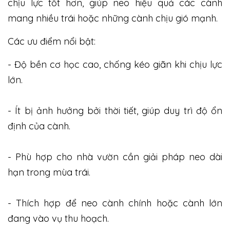
chịu lực tốt hơn, giúp neo hiệu quả các cành
mang nhiều trái hoặc những cành chịu gió mạnh.
Các ưu điểm nổi bật:
- Độ bền cơ học cao, chống kéo giãn khi chịu lực
lớn.
- Ít bị ảnh hưởng bởi thời tiết, giúp duy trì độ ổn
định của cành.
- Phù hợp cho nhà vườn cần giải pháp neo dài
hạn trong mùa trái.
- Thích hợp để neo cành chính hoặc cành lớn
đang vào vụ thu hoạch.