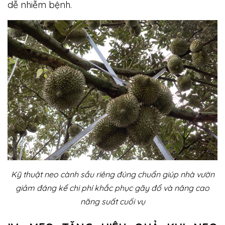
dễ nhiễm bệnh.
Kỹ thuật neo cành sầu riêng đúng chuẩn giúp nhà vườn
giảm đáng kể chi phí khắc phục gãy đổ và nâng cao
năng suất cuối vụ