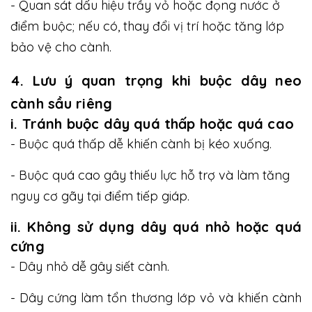
- Quan sát dấu hiệu trầy vỏ hoặc đọng nước ở
điểm buộc; nếu có, thay đổi vị trí hoặc tăng lớp
bảo vệ cho cành.
4. Lưu ý quan trọng khi buộc dây neo
cành sầu riêng
i. Tránh buộc dây quá thấp hoặc quá cao
- Buộc quá thấp dễ khiến cành bị kéo xuống.
- Buộc quá cao gây thiếu lực hỗ trợ và làm tăng
nguy cơ gãy tại điểm tiếp giáp.
ii. Không sử dụng dây quá nhỏ hoặc quá
cứng
- Dây nhỏ dễ gây siết cành.
- Dây cứng làm tổn thương lớp vỏ và khiến cành