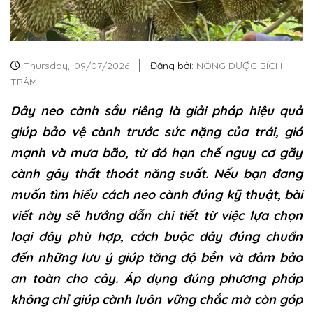
Thursday,
09/07/2026
Đăng bởi:
NÔNG DƯỢC BÍCH
TRÂM
Dây neo cành sầu riêng là giải pháp hiệu quả
giúp bảo vệ cành trước sức nặng của trái, gió
mạnh và mưa bão, từ đó hạn chế nguy cơ gãy
cành gây thất thoát năng suất. Nếu bạn đang
muốn tìm hiểu cách neo cành đúng kỹ thuật, bài
viết này sẽ hướng dẫn chi tiết từ việc lựa chọn
loại dây phù hợp, cách buộc dây đúng chuẩn
đến những lưu ý giúp tăng độ bền và đảm bảo
an toàn cho cây. Áp dụng đúng phương pháp
không chỉ giúp cành luôn vững chắc mà còn góp