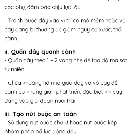
cọc phụ, đảm bảo chịu lực tốt.
- Tránh buộc dây vào vị trí có mô mềm hoặc vỏ
cây đang bị thương để giảm nguy cơ xước, thối
cành.
ii. Quấn dây quanh cành
- Quấn dây theo 1 – 2 vòng nhẹ để tạo độ ma sát
tự nhiên.
- Chừa khoảng hở nhỏ giữa dây và vỏ cây để
cành có không gian phát triển, đặc biệt khi cây
đang vào giai đoạn nuôi trái.
iii. Tạo nút buộc an toàn
- Sử dụng nút buộc chữ U hoặc nút buộc kép
nhằm phân bổ lực đồng đều.