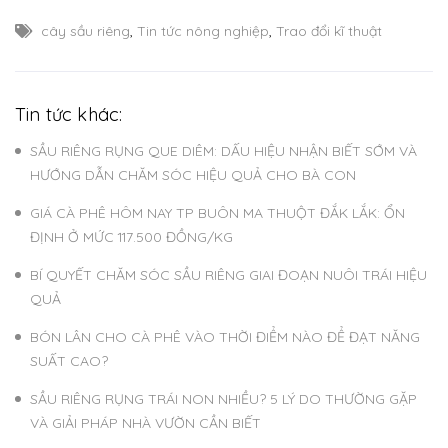
cây sầu riêng
,
Tin tức nông nghiệp
,
Trao đổi kĩ thuật
Tin tức khác:
SẦU RIÊNG RỤNG QUE DIÊM: DẤU HIỆU NHẬN BIẾT SỚM VÀ
HƯỚNG DẪN CHĂM SÓC HIỆU QUẢ CHO BÀ CON
GIÁ CÀ PHÊ HÔM NAY TP BUÔN MA THUỘT ĐẮK LẮK: ỔN
ĐỊNH Ở MỨC 117.500 ĐỒNG/KG
BÍ QUYẾT CHĂM SÓC SẦU RIÊNG GIAI ĐOẠN NUÔI TRÁI HIỆU
QUẢ
BÓN LÂN CHO CÀ PHÊ VÀO THỜI ĐIỂM NÀO ĐỂ ĐẠT NĂNG
SUẤT CAO?
SẦU RIÊNG RỤNG TRÁI NON NHIỀU? 5 LÝ DO THƯỜNG GẶP
VÀ GIẢI PHÁP NHÀ VƯỜN CẦN BIẾT