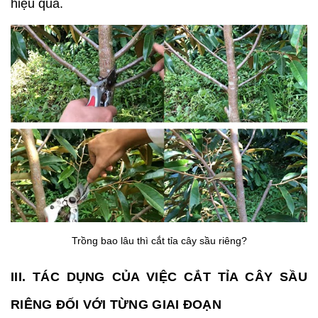
hiệu quả.
Trồng bao lâu thì cắt tỉa cây sầu riêng?
III. TÁC DỤNG CỦA VIỆC CẮT TỈA CÂY SẦU
RIÊNG ĐỐI VỚI TỪNG GIAI ĐOẠN