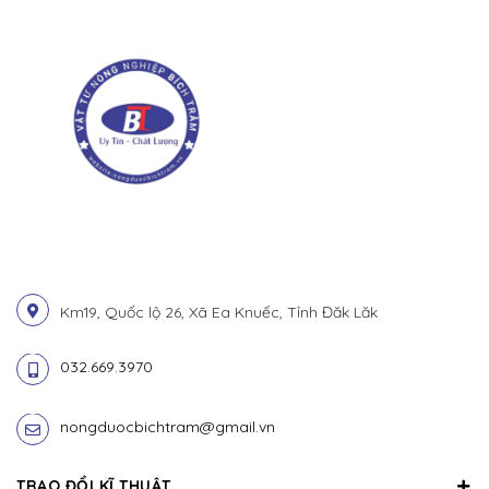
Km19, Quốc lộ 26, Xã Ea Knuếc, Tỉnh Đăk Lăk
032.669.3970
nongduocbichtram@gmail.vn
TRAO ĐỔI KĨ THUẬT