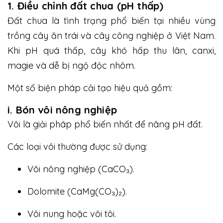
1. Điều chỉnh đất chua (pH thấp)
Đất chua là tình trạng phổ biến tại nhiều vùng
trồng cây ăn trái và cây công nghiệp ở Việt Nam.
Khi pH quá thấp, cây khó hấp thu lân, canxi,
magie và dễ bị ngộ độc nhôm.
Một số biện pháp cải tạo hiệu quả gồm:
i. Bón vôi nông nghiệp
Vôi là giải pháp phổ biến nhất để nâng pH đất.
Các loại vôi thường được sử dụng:
Vôi nông nghiệp (CaCO₃).
Dolomite (CaMg(CO₃)₂).
Vôi nung hoặc vôi tôi.