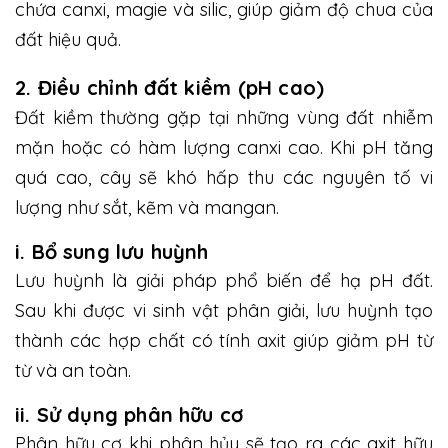
chứa canxi, magie và silic, giúp giảm độ chua của
đất hiệu quả.
2. Điều chỉnh đất kiềm (pH cao)
Đất kiềm thường gặp tại những vùng đất nhiễm
mặn hoặc có hàm lượng canxi cao. Khi pH tăng
quá cao, cây sẽ khó hấp thu các nguyên tố vi
lượng như sắt, kẽm và mangan.
i. Bổ sung lưu huỳnh
Lưu huỳnh là giải pháp phổ biến để hạ pH đất.
Sau khi được vi sinh vật phân giải, lưu huỳnh tạo
thành các hợp chất có tính axit giúp giảm pH từ
từ và an toàn.
ii. Sử dụng phân hữu cơ
Phân hữu cơ khi phân hủy sẽ tạo ra các axit hữu