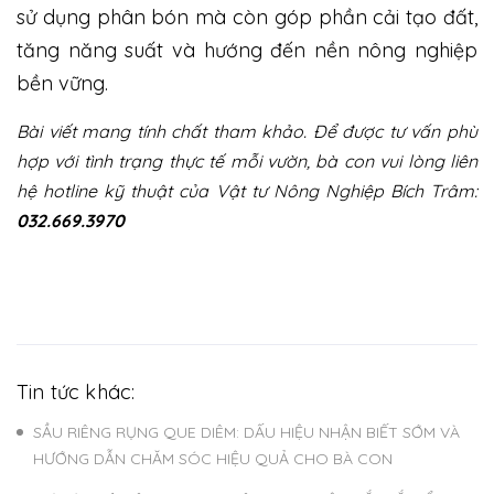
sử dụng phân bón mà còn góp phần cải tạo đất,
tăng năng suất và hướng đến nền nông nghiệp
bền vững.
Bài viết mang tính chất tham khảo. Để được tư vấn phù
hợp với tình trạng thực tế mỗi vườn, bà con vui lòng liên
hệ hotline kỹ thuật của Vật tư Nông Nghiệp Bích Trâm:
032.669.3970
Tin tức khác:
SẦU RIÊNG RỤNG QUE DIÊM: DẤU HIỆU NHẬN BIẾT SỚM VÀ
HƯỚNG DẪN CHĂM SÓC HIỆU QUẢ CHO BÀ CON