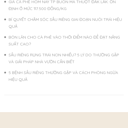
GIÁ CÀ PHÊ HÔM NAY TP BUÔN MA THUỘT ĐẮK LẮK: ỔN
ĐỊNH Ở MỨC 117.500 ĐỒNG/KG
BÍ QUYẾT CHĂM SÓC SẦU RIÊNG GIAI ĐOẠN NUÔI TRÁI HIỆU
QUẢ
BÓN LÂN CHO CÀ PHÊ VÀO THỜI ĐIỂM NÀO ĐỂ ĐẠT NĂNG
SUẤT CAO?
SẦU RIÊNG RỤNG TRÁI NON NHIỀU? 5 LÝ DO THƯỜNG GẶP
VÀ GIẢI PHÁP NHÀ VƯỜN CẦN BIẾT
5 BỆNH SẦU RIÊNG THƯỜNG GẶP VÀ CÁCH PHÒNG NGỪA
HIỆU QUẢ