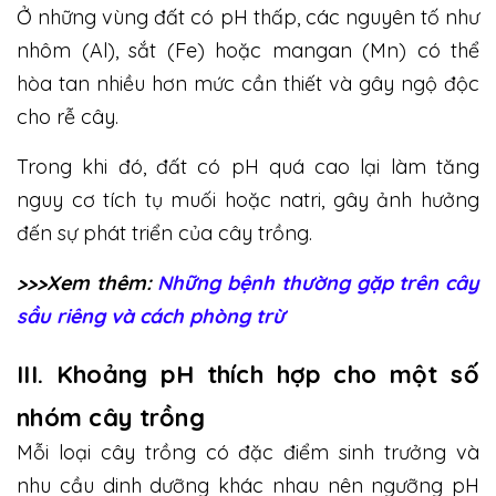
Ở những vùng đất có pH thấp, các nguyên tố như
nhôm (Al), sắt (Fe) hoặc mangan (Mn) có thể
hòa tan nhiều hơn mức cần thiết và gây ngộ độc
cho rễ cây.
Trong khi đó, đất có pH quá cao lại làm tăng
nguy cơ tích tụ muối hoặc natri, gây ảnh hưởng
đến sự phát triển của cây trồng.
>>>Xem thêm:
Những bệnh thường gặp trên cây
sầu riêng và cách phòng trừ
III. Khoảng pH thích hợp cho một số
nhóm cây trồng
Mỗi loại cây trồng có đặc điểm sinh trưởng và
nhu cầu dinh dưỡng khác nhau nên ngưỡng pH