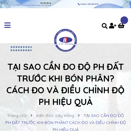
TẠI SAO CẦN ĐO ĐỘ PH ĐẤT
TRƯỚC KHI BÓN PHÂN?
CÁCH ĐO VÀ ĐIỀU CHỈNH ĐỘ
PH HIỆU QUẢ
Trang chủ
Kiến thức cây trồng
TẠI SAO CẦN ĐO ĐỘ
PH ĐẤT TRƯỚC KHI BÓN PHÂN? CÁCH ĐO VÀ ĐIỀU CHỈNH ĐỘ
PH HIỆU QUẢ