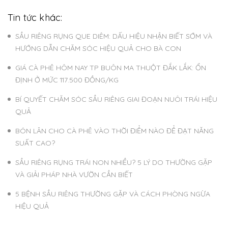
Tin tức khác:
SẦU RIÊNG RỤNG QUE DIÊM: DẤU HIỆU NHẬN BIẾT SỚM VÀ
HƯỚNG DẪN CHĂM SÓC HIỆU QUẢ CHO BÀ CON
GIÁ CÀ PHÊ HÔM NAY TP BUÔN MA THUỘT ĐẮK LẮK: ỔN
ĐỊNH Ở MỨC 117.500 ĐỒNG/KG
BÍ QUYẾT CHĂM SÓC SẦU RIÊNG GIAI ĐOẠN NUÔI TRÁI HIỆU
QUẢ
BÓN LÂN CHO CÀ PHÊ VÀO THỜI ĐIỂM NÀO ĐỂ ĐẠT NĂNG
SUẤT CAO?
SẦU RIÊNG RỤNG TRÁI NON NHIỀU? 5 LÝ DO THƯỜNG GẶP
VÀ GIẢI PHÁP NHÀ VƯỜN CẦN BIẾT
5 BỆNH SẦU RIÊNG THƯỜNG GẶP VÀ CÁCH PHÒNG NGỪA
HIỆU QUẢ