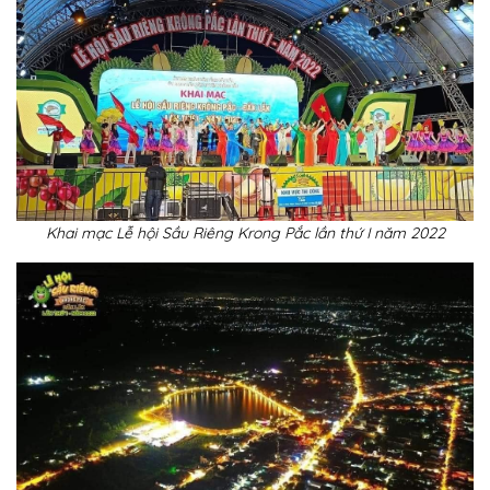
Khai mạc Lễ hội Sầu Riêng Krong Pắc lần thứ I năm 2022