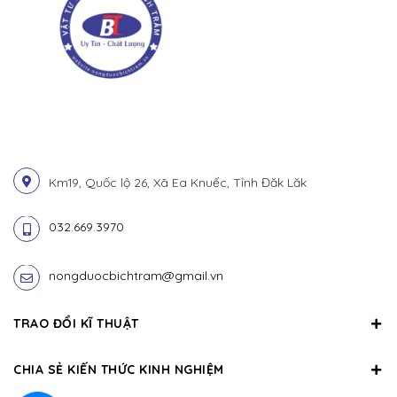
Km19, Quốc lộ 26, Xã Ea Knuếc, Tỉnh Đăk Lăk
032.669.3970
nongduocbichtram@gmail.vn
TRAO ĐỔI KĨ THUẬT
CHIA SẺ KIẾN THỨC KINH NGHIỆM