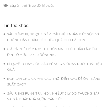
cây ăn trái
,
Trao đổi kĩ thuật
Tin tức khác:
SẦU RIÊNG RỤNG QUE DIÊM: DẤU HIỆU NHẬN BIẾT SỚM VÀ
HƯỚNG DẪN CHĂM SÓC HIỆU QUẢ CHO BÀ CON
GIÁ CÀ PHÊ HÔM NAY TP BUÔN MA THUỘT ĐẮK LẮK: ỔN
ĐỊNH Ở MỨC 117.500 ĐỒNG/KG
BÍ QUYẾT CHĂM SÓC SẦU RIÊNG GIAI ĐOẠN NUÔI TRÁI HIỆU
QUẢ
BÓN LÂN CHO CÀ PHÊ VÀO THỜI ĐIỂM NÀO ĐỂ ĐẠT NĂNG
SUẤT CAO?
SẦU RIÊNG RỤNG TRÁI NON NHIỀU? 5 LÝ DO THƯỜNG GẶP
VÀ GIẢI PHÁP NHÀ VƯỜN CẦN BIẾT