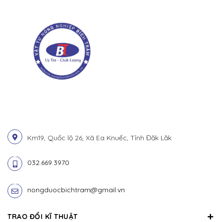
Km19, Quốc lộ 26, Xã Ea Knuếc, Tỉnh Đăk Lăk
032.669.3970
nongduocbichtram@gmail.vn
TRAO ĐỔI KĨ THUẬT