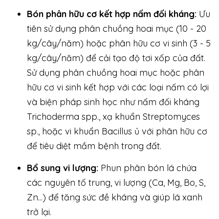
Bón phân hữu cơ kết hợp nấm đối kháng:
Ưu
tiên sử dụng phân chuồng hoai mục (10 - 20
kg/cây/năm) hoặc phân hữu cơ vi sinh (3 - 5
kg/cây/năm) để cải tạo độ tơi xốp của đất.
Sử dụng phân chuồng hoai mục hoặc phân
hữu cơ vi sinh kết hợp với các loại nấm có lợi
và biện pháp sinh học như nấm đối kháng
Trichoderma spp., xạ khuẩn Streptomyces
sp., hoặc vi khuẩn Bacillus ủ với phân hữu cơ
để tiêu diệt mầm bệnh trong đất.
Bổ sung vi lượng:
Phun phân bón lá chứa
các nguyên tố trung, vi lượng (Ca, Mg, Bo, S,
Zn...) để tăng sức đề kháng và giúp lá xanh
trở lại.