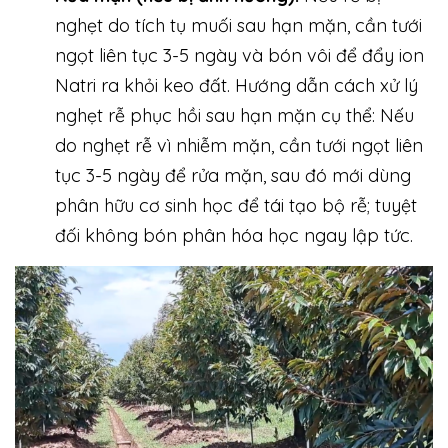
nghẹt do tích tụ muối sau hạn mặn, cần tưới
ngọt liên tục 3-5 ngày và bón vôi để đẩy ion
Natri ra khỏi keo đất. Hướng dẫn cách xử lý
nghẹt rễ phục hồi sau hạn mặn cụ thể: Nếu
do nghẹt rễ vì nhiễm mặn, cần tưới ngọt liên
tục 3-5 ngày để rửa mặn, sau đó mới dùng
phân hữu cơ sinh học để tái tạo bộ rễ; tuyệt
đối không bón phân hóa học ngay lập tức.