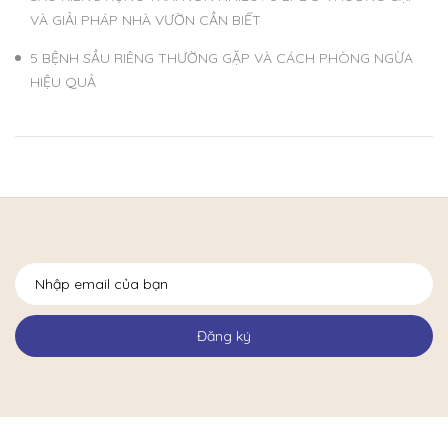
VÀ GIẢI PHÁP NHÀ VƯỜN CẦN BIẾT
5 BỆNH SẦU RIÊNG THƯỜNG GẶP VÀ CÁCH PHÒNG NGỪA
HIỆU QUẢ
Đăng ký