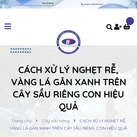
CÁCH XỬ LÝ NGHẸT RỄ,
VÀNG LÁ GÂN XANH TRÊN
CÂY SẦU RIÊNG CON HIỆU
QUẢ
Trang chủ
Cây sầu riêng
CÁCH XỬ LÝ NGHẸT RỄ,
VÀNG LÁ GÂN XANH TRÊN CÂY SẦU RIÊNG CON HIỆU QUẢ