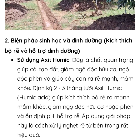
2. Biện pháp sinh học và dinh dưỡng (Kích thích
bộ rễ và hỗ trợ dinh dưỡng)
Sử dụng Axit Humic:
Đây là chất quan trọng
giúp cải tạo đất, giảm ngộ độc hữu cơ, ngộ
độc phèn và giúp cây con ra rễ mạnh, mầm
khỏe. Định kỳ 2 - 3 tháng tưới Axit Humic
(Humic acid) giúp kích thích bộ rễ ra mạnh,
mầm khỏe, giảm ngộ độc hữu cơ hoặc phèn
và ổn định pH, hỗ trợ rễ. Áp dụng giải pháp
này là cách xử lý nghẹt rễ từ bên trong rất
hiệu quả.