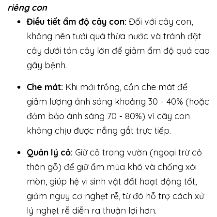
riêng con
Điều tiết ẩm độ cây con:
Đối với cây con,
không nên tưới quá thừa nước và tránh đặt
cây dưới tán cây lớn để giảm ẩm độ quá cao
gây bệnh.
Che mát:
Khi mới trồng, cần che mát để
giảm lượng ánh sáng khoảng 30 - 40% (hoặc
đảm bảo ánh sáng 70 - 80%) vì cây con
không chịu được nắng gắt trực tiếp.
Quản lý cỏ:
Giữ cỏ trong vườn (ngoại trừ cỏ
thân gỗ) để giữ ẩm mùa khô và chống xói
mòn, giúp hệ vi sinh vật đất hoạt động tốt,
giảm nguy cơ nghẹt rễ, từ đó hỗ trợ cách xử
lý nghẹt rễ diễn ra thuận lợi hơn.