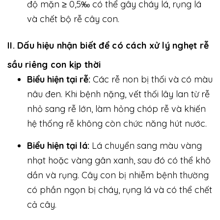
độ mặn ≥ 0,5‰ có thể gây cháy lá, rụng lá
và chết bộ rễ cây con.
II. Dấu hiệu nhận biết để có cách xử lý nghẹt rễ
sầu riêng con kịp thời
Biểu hiện tại rễ:
Các rễ non bị thối và có màu
nâu đen. Khi bệnh nặng, vết thối lây lan từ rễ
nhỏ sang rễ lớn, làm hỏng chóp rễ và khiến
hệ thống rễ không còn chức năng hút nước.
Biểu hiện tại lá:
Lá chuyển sang màu vàng
nhạt hoặc vàng gân xanh, sau đó có thể khô
dần và rụng. Cây con bị nhiễm bệnh thường
có phần ngọn bị cháy, rụng lá và có thể chết
cả cây.