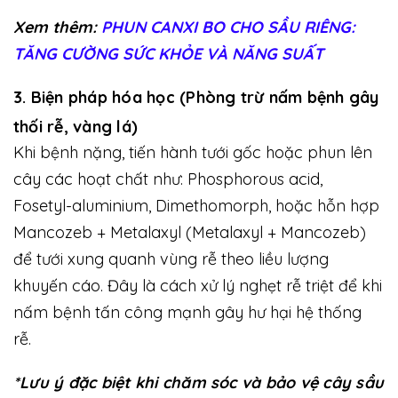
Xem thêm:
PHUN CANXI BO CHO SẦU RIÊNG:
TĂNG CƯỜNG SỨC KHỎE VÀ NĂNG SUẤT
3. Biện pháp hóa học (Phòng trừ nấm bệnh gây
thối rễ, vàng lá)
Khi bệnh nặng, tiến hành tưới gốc hoặc phun lên
cây các hoạt chất như: Phosphorous acid,
Fosetyl-aluminium, Dimethomorph, hoặc hỗn hợp
Mancozeb + Metalaxyl (Metalaxyl + Mancozeb)
để tưới xung quanh vùng rễ theo liều lượng
khuyến cáo. Đây là cách xử lý nghẹt rễ triệt để khi
nấm bệnh tấn công mạnh gây hư hại hệ thống
rễ.
*Lưu ý đặc biệt khi chăm sóc và bảo vệ cây sầu