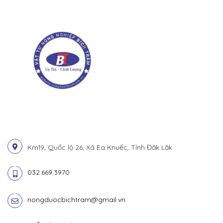
Km19, Quốc lộ 26, Xã Ea Knuếc, Tỉnh Đăk Lăk
032.669.3970
nongduocbichtram@gmail.vn