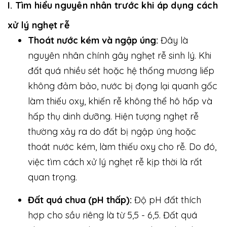
I. Tìm hiểu nguyên nhân trước khi áp dụng cách
xử lý nghẹt rễ
Thoát nước kém và ngập úng:
Đây là
nguyên nhân chính gây nghẹt rễ sinh lý. Khi
đất quá nhiều sét hoặc hệ thống mương liếp
không đảm bảo, nước bị đọng lại quanh gốc
làm thiếu oxy, khiến rễ không thể hô hấp và
hấp thụ dinh dưỡng. Hiện tượng nghẹt rễ
thường xảy ra do đất bị ngập úng hoặc
thoát nước kém, làm thiếu oxy cho rễ. Do đó,
việc tìm cách xử lý nghẹt rễ kịp thời là rất
quan trọng.
Đất quá chua (pH thấp):
Độ pH đất thích
hợp cho sầu riêng là từ 5,5 - 6,5. Đất quá