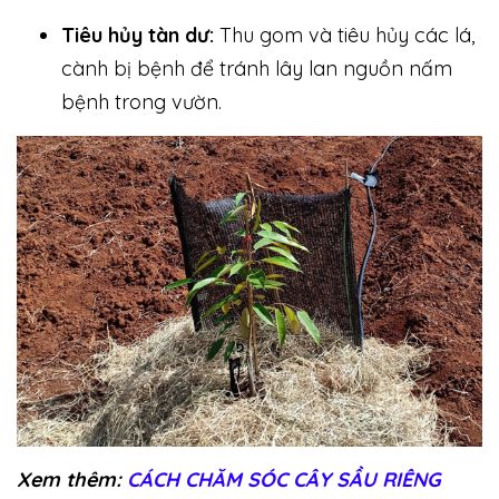
Tiêu hủy tàn dư:
Thu gom và tiêu hủy các lá,
cành bị bệnh để tránh lây lan nguồn nấm
bệnh trong vườn.
Xem thêm:
CÁCH CHĂM SÓC CÂY SẦU RIÊNG