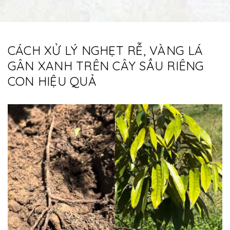
CÁCH XỬ LÝ NGHẸT RỄ, VÀNG LÁ
GÂN XANH TRÊN CÂY SẦU RIÊNG
CON HIỆU QUẢ