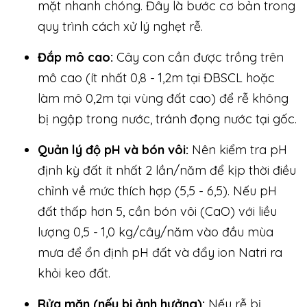
mặt nhanh chóng. Đây là bước cơ bản trong
quy trình cách xử lý nghẹt rễ.
Đắp mô cao:
Cây con cần được trồng trên
mô cao (ít nhất 0,8 - 1,2m tại ĐBSCL hoặc
làm mô 0,2m tại vùng đất cao) để rễ không
bị ngập trong nước, tránh đọng nước tại gốc.
Quản lý độ pH và bón vôi:
Nên kiểm tra pH
định kỳ đất ít nhất 2 lần/năm để kịp thời điều
chỉnh về mức thích hợp (5,5 - 6,5). Nếu pH
đất thấp hơn 5, cần bón vôi (CaO) với liều
lượng 0,5 - 1,0 kg/cây/năm vào đầu mùa
mưa để ổn định pH đất và đẩy ion Natri ra
khỏi keo đất.
Rửa mặn (nếu bị ảnh hưởng):
Nếu rễ bị