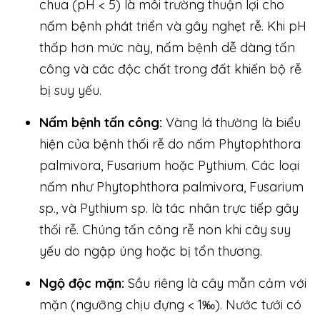
chua (pH < 5) là môi trường thuận lợi cho
nấm bệnh phát triển và gây nghẹt rễ. Khi pH
thấp hơn mức này, nấm bệnh dễ dàng tấn
công và các độc chất trong đất khiến bộ rễ
bị suy yếu.
Nấm bệnh tấn công:
Vàng lá thường là biểu
hiện của bệnh thối rễ do nấm Phytophthora
palmivora, Fusarium hoặc Pythium. Các loại
nấm như Phytophthora palmivora, Fusarium
sp., và Pythium sp. là tác nhân trực tiếp gây
thối rễ. Chúng tấn công rễ non khi cây suy
yếu do ngập úng hoặc bị tổn thương.
Ngộ độc mặn:
Sầu riêng là cây mẫn cảm với
mặn (ngưỡng chịu đựng < 1‰). Nước tưới có