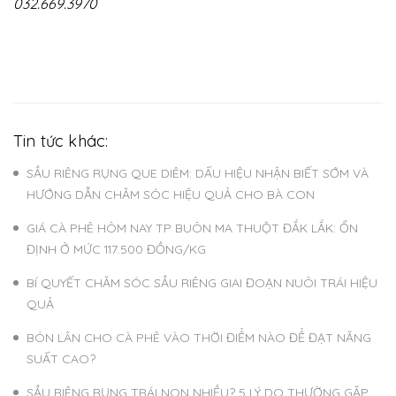
032.669.3970
Tin tức khác:
SẦU RIÊNG RỤNG QUE DIÊM: DẤU HIỆU NHẬN BIẾT SỚM VÀ
HƯỚNG DẪN CHĂM SÓC HIỆU QUẢ CHO BÀ CON
GIÁ CÀ PHÊ HÔM NAY TP BUÔN MA THUỘT ĐẮK LẮK: ỔN
ĐỊNH Ở MỨC 117.500 ĐỒNG/KG
BÍ QUYẾT CHĂM SÓC SẦU RIÊNG GIAI ĐOẠN NUÔI TRÁI HIỆU
QUẢ
BÓN LÂN CHO CÀ PHÊ VÀO THỜI ĐIỂM NÀO ĐỂ ĐẠT NĂNG
SUẤT CAO?
SẦU RIÊNG RỤNG TRÁI NON NHIỀU? 5 LÝ DO THƯỜNG GẶP