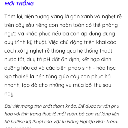
MỚI TRỒNG
Tóm lại, hiện tượng vàng lá gân xanh và nghẹt rễ
trên cây sầu riêng con hoàn toàn có thể phòng
ngừa và khắc phục nếu bà con áp dụng đúng
quy trình kỹ thuật. Việc chủ động triển khai các
cách xử lý nghẹt rễ thông qua hệ thống thoát
nước tốt, duy trì pH đất ổn định, kết hợp dinh
dưỡng hữu cơ và các biện pháp sinh - hóa học
kịp thời sẽ là nền tảng giúp cây con phục hồi
nhanh, tạo đà cho những vụ mùa bội thu sau
này.
Bài viết mang tính chất tham khảo. Để được tư vấn phù
hợp với tình trạng thực tế mỗi vườn, bà con vui lòng liên
hệ hotline kỹ thuật của Vật tư Nông Nghiệp Bích Trâm: