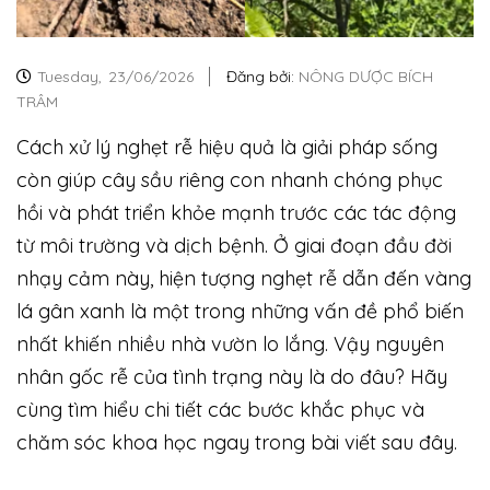
Tuesday,
23/06/2026
Đăng bởi:
NÔNG DƯỢC BÍCH
TRÂM
Cách xử lý nghẹt rễ hiệu quả là giải pháp sống
còn giúp cây sầu riêng con nhanh chóng phục
hồi và phát triển khỏe mạnh trước các tác động
từ môi trường và dịch bệnh. Ở giai đoạn đầu đời
nhạy cảm này, hiện tượng nghẹt rễ dẫn đến vàng
lá gân xanh là một trong những vấn đề phổ biến
nhất khiến nhiều nhà vườn lo lắng. Vậy nguyên
nhân gốc rễ của tình trạng này là do đâu? Hãy
cùng tìm hiểu chi tiết các bước khắc phục và
chăm sóc khoa học ngay trong bài viết sau đây.