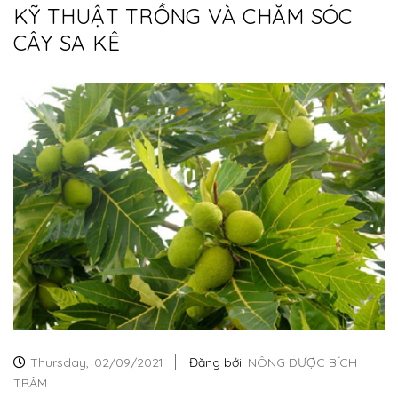
KỸ THUẬT TRỒNG VÀ CHĂM SÓC
CÂY SA KÊ
Thursday,
02/09/2021
Đăng bởi:
NÔNG DƯỢC BÍCH
TRÂM