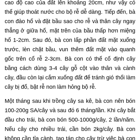
cao độ cao của đất lên khoảng 20cm, như vậy có
thể giúp thoát nước cho bộ rễ dễ dàng. Tiếp đến, bà
con đào hố và đặt bầu sao cho rễ và thân cây ngay
thẳng ở giữa hố, mặt trên của bầu thấp hơn miệng
hố 1-2cm. Sau đó, bà con lấp phần đất mặt xuống
trước, lèn chặt bầu, vun thêm đất mặt vào quanh
gốc trên cổ rễ 2-3cm. Bà con có thể cố định cây
bằng cách dùng 3-4 cây gỗ cột vào thân và cành
cây, đầu còn lại cắm xuống đất để tránh gió thổi làm
cây bị đổ, bật rễ non làm hỏng bộ rễ.
Một tháng sau khi trồng cây sa kê, bà con nên bón
100-200g SA/cây và sau đó 6 tháng/lần. Khi cây bắt
đầu cho trái, bà con bón 500-1000g/cây, 2 lần/năm.
Nếu cây cho nhiều trái, cần bón 2kg/cây. Bà con
không cần tỉa cành, tạo tán cho cây trừ việc bà con