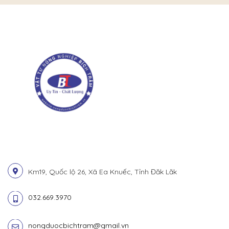
Km19, Quốc lộ 26, Xã Ea Knuếc, Tỉnh Đăk Lăk
032.669.3970
nongduocbichtram@gmail.vn