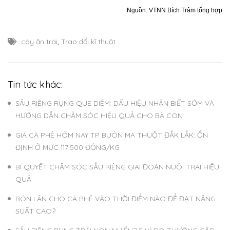
Nguồn: VTNN Bích Trâm tổng hợp
cây ăn trái
,
Trao đổi kĩ thuật
Tin tức khác:
SẦU RIÊNG RỤNG QUE DIÊM: DẤU HIỆU NHẬN BIẾT SỚM VÀ
HƯỚNG DẪN CHĂM SÓC HIỆU QUẢ CHO BÀ CON
GIÁ CÀ PHÊ HÔM NAY TP BUÔN MA THUỘT ĐẮK LẮK: ỔN
ĐỊNH Ở MỨC 117.500 ĐỒNG/KG
BÍ QUYẾT CHĂM SÓC SẦU RIÊNG GIAI ĐOẠN NUÔI TRÁI HIỆU
QUẢ
BÓN LÂN CHO CÀ PHÊ VÀO THỜI ĐIỂM NÀO ĐỂ ĐẠT NĂNG
SUẤT CAO?