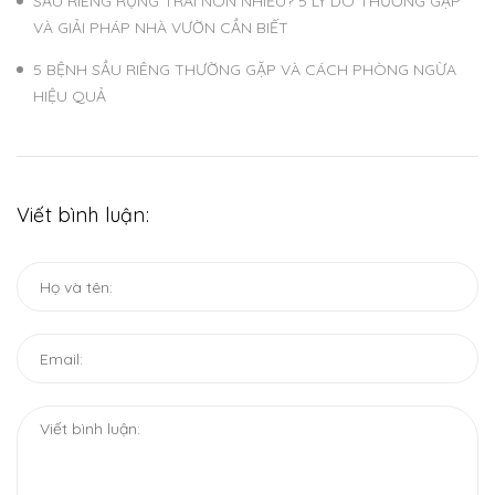
SẦU RIÊNG RỤNG TRÁI NON NHIỀU? 5 LÝ DO THƯỜNG GẶP
VÀ GIẢI PHÁP NHÀ VƯỜN CẦN BIẾT
5 BỆNH SẦU RIÊNG THƯỜNG GẶP VÀ CÁCH PHÒNG NGỪA
HIỆU QUẢ
Viết bình luận: