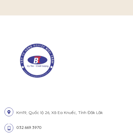
Km19, Quốc lộ 26, Xã Ea Knuếc, Tỉnh Đăk Lăk
032.669.3970