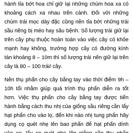
hành tỉa bớt hoa chỉ giữ lại những chùm hoa xa có
khoảng cách xa nhau trên cành. Đối với những
chùm trái mọc dày đặc cũng nên tỉa bớt những trái
sầu riêng bị méo hay sâu bệnh. Số lượng trái giữ lại
trên cây phụ thuộc hoàn toàn vào việc cây có khỏe
mạnh hay không, trường hợp cây có đường kính
tán khoảng 8 – 10m thì số lượng trái nên giữ lại trên
cây là 80 – 100 trái/ cây.
Nên thụ phấn cho cây bằng tay vào thời điểm 9h –
10h tối nhằm giúp quá trình thụ phấn diễn ra tốt
hơn. Việc thụ phấn cho cây bằng tay được tiến
hành bằng cách thu nhị của giống sầu riêng cần lấy
hạt phấn cho vào lọ, đến khi nào nhị tung phấn hãy
dụng cọ quét nhẹ lên bao phấn để hạt phấn dính
vào cọ, lấy cọ quét nhẹ lên giống cần thụ phấn