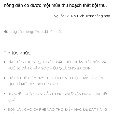
nông dân có được một mùa thu hoạch thật bội thu.
Nguồn: VTNN Bích Trâm tổng hợp
cây sầu riêng
,
Trao đổi kĩ thuật
Tin tức khác:
SẦU RIÊNG RỤNG QUE DIÊM: DẤU HIỆU NHẬN BIẾT SỚM VÀ
HƯỚNG DẪN CHĂM SÓC HIỆU QUẢ CHO BÀ CON
GIÁ CÀ PHÊ HÔM NAY TP BUÔN MA THUỘT ĐẮK LẮK: ỔN
ĐỊNH Ở MỨC 117.500 ĐỒNG/KG
BÍ QUYẾT CHĂM SÓC SẦU RIÊNG GIAI ĐOẠN NUÔI TRÁI HIỆU
QUẢ
BÓN LÂN CHO CÀ PHÊ VÀO THỜI ĐIỂM NÀO ĐỂ ĐẠT NĂNG