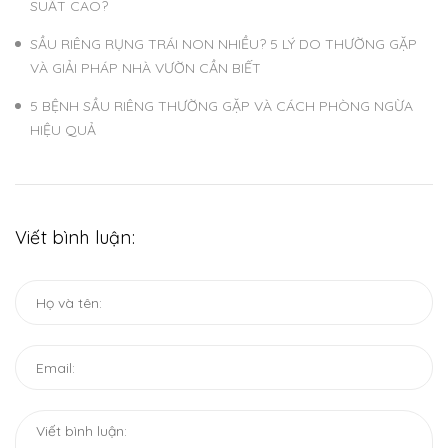
SUẤT CAO?
SẦU RIÊNG RỤNG TRÁI NON NHIỀU? 5 LÝ DO THƯỜNG GẶP
VÀ GIẢI PHÁP NHÀ VƯỜN CẦN BIẾT
5 BỆNH SẦU RIÊNG THƯỜNG GẶP VÀ CÁCH PHÒNG NGỪA
HIỆU QUẢ
Viết bình luận: