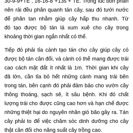
30-9-9+TE , 16-16-8 +13s + TE. Trong lúc bón phân
nên rải đều phân quanh tán cây, sau đó tưới nước
để phân tan nhằm giúp cây hấp thu nhanh. Từ
đó tạo được bộ tán lá xum xuê cho cây trong
khoảng thời gian ngắn nhất có thể.
Tiếp đó phải tỉa cành tạo tán cho cây giúp cây có
được bộ tán cân đối, và cành có thể mang được trái
cao cách mặt đất ít nhất là 1m. Thời gian khi cây
đã lớn, cần tỉa bỏ hết những cành mang trái bên
trong tán, bên cạnh đó phải đảm bảo cho vườn cây
thông thoáng, sạch sẽ, ít sâu bệnh. Khi đó chất
lượng trái cho được cũng cao hơn và hạn chế được
những thiệt hại do nguyên nhân gió bão gây ra. Tán
cây phải to để việc chăm sóc dinh dưỡng cho cây
thật cân đối cho năng suất cây trồng cao.