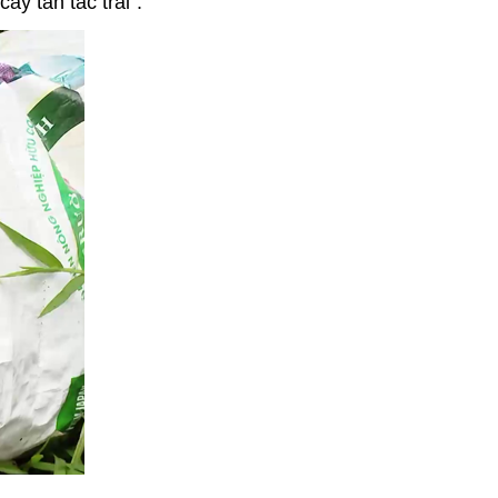
ây tan tác trái”.