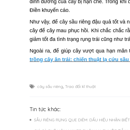
dinh dưỡng của cây bị hạn chế. Trong khi đ
Điền khuyến cáo.
Như vậy, để cây sầu riêng đậu quả tốt và n
cây để cây mau phục hồi. Khi chắc chắc rằ
giảm tốt đa tình trạng rụng trái cũng như tr
Ngoài ra, để giúp cây vượt qua hạn măn 
trồng cây ăn trái: chiến thuật lạ cứu sầu
cây sầu riêng
,
Trao đổi kĩ thuật
Tin tức khác:
SẦU RIÊNG RỤNG QUE DIÊM: DẤU HIỆU NHẬN BI