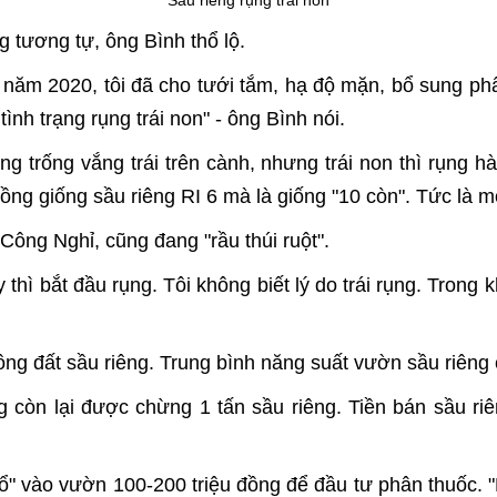
Sầu riêng rụng trái non
 tương tự, ông Bình thổ lộ.
 năm 2020, tôi đã cho tưới tắm, hạ độ mặn, bổ sung ph
tình trạng rụng trái non" - ông Bình nói.
ng trống vắng trái trên cành, nhưng trái non thì rụng 
ng giống sầu riêng RI 6 mà là giống "10 còn". Tức là mỗi
Công Nghỉ, cũng đang "rầu thúi ruột".
 thì bắt đầu rụng. Tôi không biết lý do trái rụng. Trong
ông đất sầu riêng. Trung bình năng suất vườn sầu riêng 
ọng còn lại được chừng 1 tấn sầu riêng. Tiền bán sầu r
đổ" vào vườn 100-200 triệu đồng để đầu tư phân thuốc. 