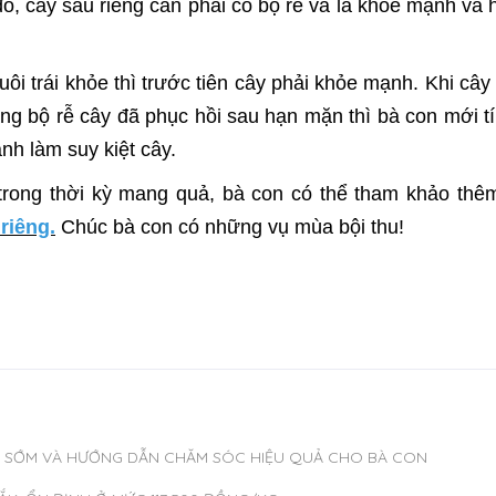
ó, cây sầu riêng cần phải có bộ rễ và lá khỏe mạnh và h
uôi trái khỏe thì trước tiên cây phải khỏe mạnh. Khi c
ng bộ rễ cây đã phục hồi sau hạn mặn thì bà con mới t
ánh làm suy kiệt cây.
trong thời kỳ mang quả, bà con có thể tham khảo thêm
 riêng.
Chúc bà con có những vụ mùa bội thu!
ẾT SỚM VÀ HƯỚNG DẪN CHĂM SÓC HIỆU QUẢ CHO BÀ CON