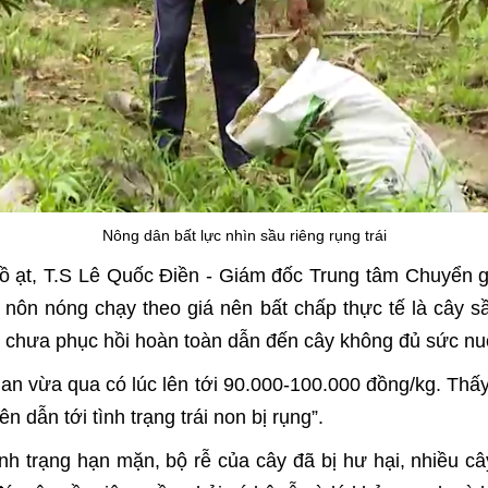
Nông dân bất lực nhìn sầu riêng rụng trái
g ồ ạt, T.S Lê Quốc Điền - Giám đốc Trung tâm Chuyển g
 nôn nóng chạy theo giá nên bất chấp thực tế là cây sầ
y chưa phục hồi hoàn toàn dẫn đến cây không đủ sức nuôi
gian vừa qua có lúc lên tới 90.000-100.000 đồng/kg. Thấy
 dẫn tới tình trạng trái non bị rụng”.
ình trạng hạn mặn, bộ rễ của cây đã bị hư hại, nhiều câ