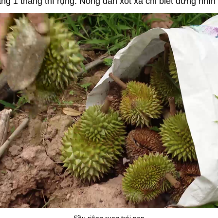
g 1 tháng thì rụng. Nông dân xót xa chỉ biết đứng nhìn c