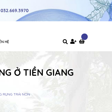
IÊN HỆ
G Ở TIỀN GIANG
G RỤNG TRÁI NON