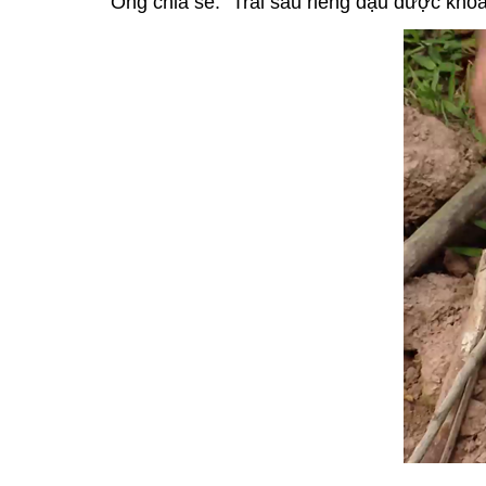
Ông chia sẽ: "Trái sầu riêng đậu được khoản