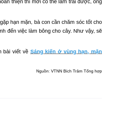
oàn thiện thì mới có thể làm trái được, ông
ây gặp hạn mặn, bà con cần chăm sóc tốt cho
ính đến việc làm bông cho cây. Như vậy, sẽ
 bài viết về
S
áng kiến ở vùng hạn, mặn
Nguồn: VTNN Bích Trâm Tổng hợp