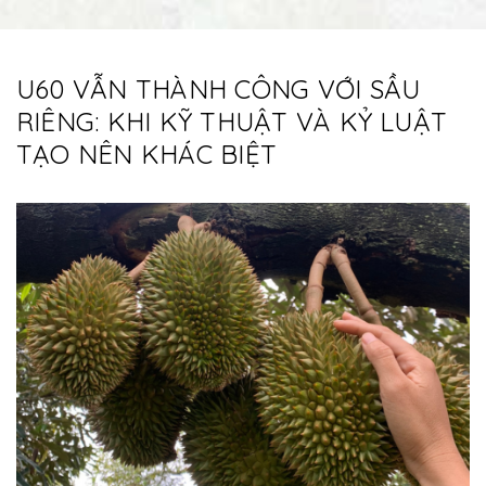
U60 VẪN THÀNH CÔNG VỚI SẦU
RIÊNG: KHI KỸ THUẬT VÀ KỶ LUẬT
TẠO NÊN KHÁC BIỆT