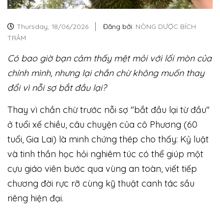
Thursday,
18/06/2026
Đăng bởi:
NÔNG DƯỢC BÍCH
TRÂM
Có bao giờ bạn cảm thấy mệt mỏi với lối mòn của
chính mình, nhưng lại chần chừ không muốn thay
đổi vì nỗi sợ bắt đầu lại?
Thay vì chần chừ trước nỗi sợ "bắt đầu lại từ đầu"
ở tuổi xế chiều, câu chuyện của cô Phương (60
tuổi, Gia Lai) là minh chứng thép cho thấy: Kỷ luật
và tinh thần học hỏi nghiêm túc có thể giúp một
cựu giáo viên bước qua vùng an toàn, viết tiếp
chương đời rực rỡ cùng kỹ thuật canh tác sầu
riêng hiện đại.