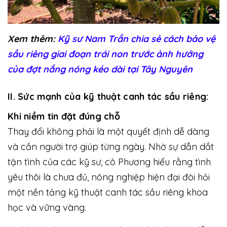
Xem thêm:
Kỹ sư Nam Trần chia sẻ cách bảo vệ
sầu riêng giai đoạn trái non trước ảnh hưởng
của đợt nắng nóng kéo dài tại Tây Nguyên
II. Sức mạnh của kỹ thuật canh tác sầu riêng:
Khi niềm tin đặt đúng chỗ
Thay đổi không phải là một quyết định dễ dàng
và cần người trợ giúp từng ngày. Nhờ sự dẫn dắt
tận tình của các kỹ sư, cô Phương hiểu rằng tình
yêu thôi là chưa đủ, nông nghiệp hiện đại đòi hỏi
một nền tảng kỹ thuật canh tác sầu riêng khoa
học và vững vàng.