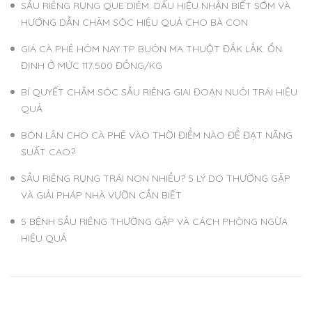
SẦU RIÊNG RỤNG QUE DIÊM: DẤU HIỆU NHẬN BIẾT SỚM VÀ
HƯỚNG DẪN CHĂM SÓC HIỆU QUẢ CHO BÀ CON
GIÁ CÀ PHÊ HÔM NAY TP BUÔN MA THUỘT ĐẮK LẮK: ỔN
ĐỊNH Ở MỨC 117.500 ĐỒNG/KG
BÍ QUYẾT CHĂM SÓC SẦU RIÊNG GIAI ĐOẠN NUÔI TRÁI HIỆU
QUẢ
BÓN LÂN CHO CÀ PHÊ VÀO THỜI ĐIỂM NÀO ĐỂ ĐẠT NĂNG
SUẤT CAO?
SẦU RIÊNG RỤNG TRÁI NON NHIỀU? 5 LÝ DO THƯỜNG GẶP
VÀ GIẢI PHÁP NHÀ VƯỜN CẦN BIẾT
5 BỆNH SẦU RIÊNG THƯỜNG GẶP VÀ CÁCH PHÒNG NGỪA
HIỆU QUẢ