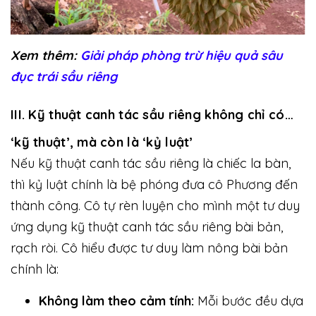
Xem thêm:
Giải pháp phòng trừ hiệu quả sâu
đục trái sầu riêng
III. Kỹ thuật canh tác sầu riêng không chỉ có…
‘kỹ thuật’, mà còn là ‘kỷ luật’
Nếu kỹ thuật canh tác sầu riêng là chiếc la bàn,
thì kỷ luật chính là bệ phóng đưa cô Phương đến
thành công. Cô tự rèn luyện cho mình một tư duy
ứng dụng kỹ thuật canh tác sầu riêng bài bản,
rạch ròi. Cô hiểu được tư duy làm nông bài bản
chính là:
Không làm theo cảm tính:
Mỗi bước đều dựa