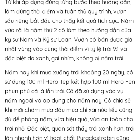
Từ khi áp dụng đúng từng bước theo hướng dẫn,
làm đúng thời điểm và tuân thủ quy trình, vườn
sầu riêng bắt đầu cho thấy kết quả tích cực. Năm
vừa rồi là năm thứ 2 cô làm theo hướng dẫn của
kỹ sư Nam và Kỹ sư Loan. Vườn cô bán được giá
nhất vùng vào cùng thời điểm vì tỷ lệ trái 9:1 và
đặc biệt da xanh, gai nhím, không bị nấm trái.
Năm nay khi mưa xuống trái khoảng 20 ngày, cô
sử dụng 100 ml Hero Tep kết hợp 100 ml Hero Fen
phun phủ cả lá lẫn trái. Cô đã sử dụng vào vụ
năm ngoái và áp dụng cho năm nay. Cô chia sẻ
khi mới chơm mưa đầu mùa chỉ xài nửa liều cũng
đủ để phòng nấm, vừa hiệu quả, vừa an toàn cho
trái nhỏ. Đặc biệt, quan sát thấy trái xanh hơn, trái
lớn nhanh hơn vì hoạt chất Pyraclostrobin cũng