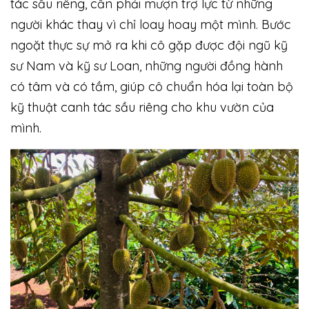
tác sầu riêng, cần phải mượn trợ lực từ những
người khác thay vì chỉ loay hoay một mình. Bước
ngoặt thực sự mở ra khi cô gặp được đội ngũ kỹ
sư Nam và kỹ sư Loan, những người đồng hành
có tâm và có tầm, giúp cô chuẩn hóa lại toàn bộ
kỹ thuật canh tác sầu riêng cho khu vườn của
mình.