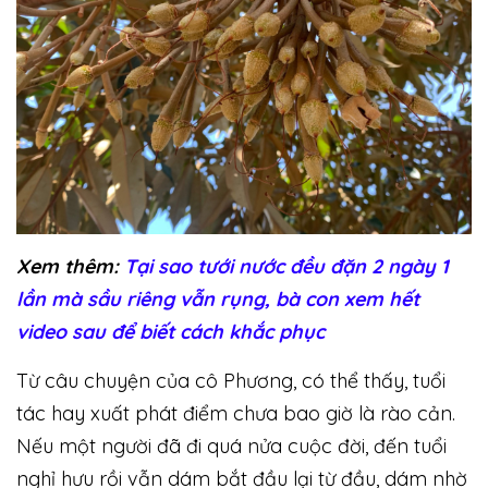
Xem thêm:
Tại sao tưới nước đều đặn 2 ngày 1
lần mà sầu riêng vẫn rụng, bà con xem hết
video sau để biết cách khắc phục
Từ câu chuyện của cô Phương, có thể thấy, tuổi
tác hay xuất phát điểm chưa bao giờ là rào cản.
Nếu một người đã đi quá nửa cuộc đời, đến tuổi
nghỉ hưu rồi vẫn dám bắt đầu lại từ đầu, dám nhờ