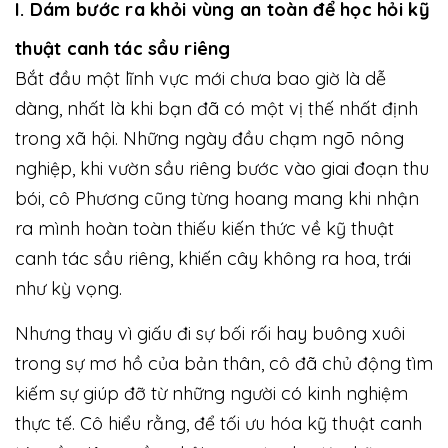
I. Dám bước ra khỏi vùng an toàn để học hỏi kỹ
thuật canh tác sầu riêng
Bắt đầu một lĩnh vực mới chưa bao giờ là dễ
dàng, nhất là khi bạn đã có một vị thế nhất định
trong xã hội. Những ngày đầu chạm ngõ nông
nghiệp, khi vườn sầu riêng bước vào giai đoạn thu
bói, cô Phương cũng từng hoang mang khi nhận
ra mình hoàn toàn thiếu kiến thức về kỹ thuật
canh tác sầu riêng, khiến cây không ra hoa, trái
như kỳ vọng.
Nhưng thay vì giấu đi sự bối rối hay buông xuôi
trong sự mơ hồ của bản thân, cô đã chủ động tìm
kiếm sự giúp đỡ từ những người có kinh nghiệm
thực tế. Cô hiểu rằng, để tối ưu hóa kỹ thuật canh