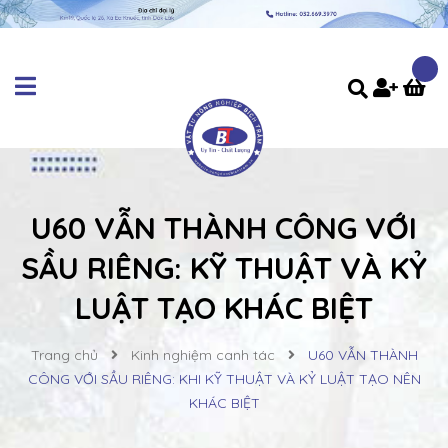
U60 VẪN THÀNH CÔNG VỚI
SẦU RIÊNG: KỸ THUẬT VÀ KỶ
LUẬT TẠO KHÁC BIỆT
Trang chủ
Kinh nghiệm canh tác
U60 VẪN THÀNH
CÔNG VỚI SẦU RIÊNG: KHI KỸ THUẬT VÀ KỶ LUẬT TẠO NÊN
KHÁC BIỆT