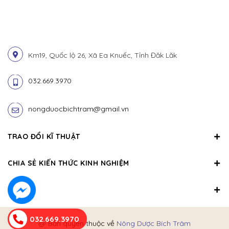
Km19, Quốc lộ 26, Xã Ea Knuếc, Tỉnh Đăk Lăk
032.669.3970
nongduocbichtram@gmail.vn
TRAO ĐỔI KĨ THUẬT
CHIA SẺ KIẾN THỨC KINH NGHIỆM
032.669.3970
@ Bản quyền thuộc về
Nông Dược Bích Trâm